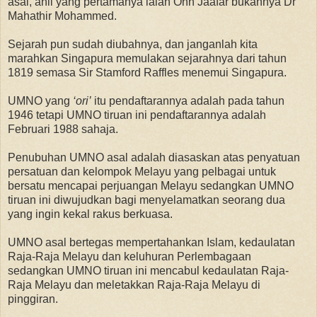
asal, ahli yang pertamanya ialah Onn Jaafar bukannya Dr
Mahathir Mohammed.
Sejarah pun sudah diubahnya, dan janganlah kita
marahkan Singapura memulakan sejarahnya dari tahun
1819 semasa Sir Stamford Raffles menemui Singapura.
UMNO yang
‘ori’
itu pendaftarannya adalah pada tahun
1946 tetapi UMNO tiruan ini pendaftarannya adalah
Februari 1988 sahaja.
Penubuhan UMNO asal adalah diasaskan atas penyatuan
persatuan dan kelompok Melayu yang pelbagai untuk
bersatu mencapai perjuangan Melayu sedangkan UMNO
tiruan ini diwujudkan bagi menyelamatkan seorang dua
yang ingin kekal rakus berkuasa.
UMNO asal bertegas mempertahankan Islam, kedaulatan
Raja-Raja Melayu dan keluhuran Perlembagaan
sedangkan UMNO tiruan ini mencabul kedaulatan Raja-
Raja Melayu dan meletakkan Raja-Raja Melayu di
pinggiran.