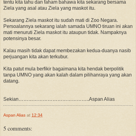
tentu kita tahu dan faham bahawa kita sekarang bersama
Ziela yang asal atau Ziela yang maskot itu.
Sekarang Ziela maskot itu sudah mati di Zoo Negara.
Persoalannya sekarang ialah samada UMNO tiruan ini akan
mati menuruti Ziela maskot itu ataupun tidak. Nampaknya
potensinya besar.
Kalau masih tidak dapat membezakan kedua-duanya nasib
perjuangan kita akan terkubur.
Kita patut mula berfikir bagaimana kita hendak berpolitik
tanpa UMNO yang akan kalah dalam pilihanraya yang akan
datang.
Sekian……………………………………..Aspan Alias
Aspan Alias
at
12:34
5 comments: