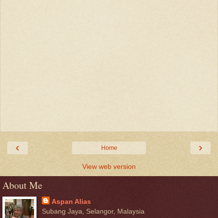
‹
›
Home
View web version
About Me
Aspan Alias
Subang Jaya, Selangor, Malaysia