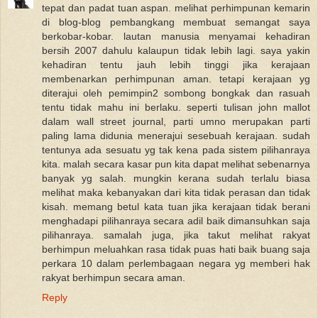
tepat dan padat tuan aspan. melihat perhimpunan kemarin
di blog-blog pembangkang membuat semangat saya
berkobar-kobar. lautan manusia menyamai kehadiran
bersih 2007 dahulu kalaupun tidak lebih lagi. saya yakin
kehadiran tentu jauh lebih tinggi jika kerajaan
membenarkan perhimpunan aman. tetapi kerajaan yg
diterajui oleh pemimpin2 sombong bongkak dan rasuah
tentu tidak mahu ini berlaku. seperti tulisan john mallot
dalam wall street journal, parti umno merupakan parti
paling lama didunia menerajui sesebuah kerajaan. sudah
tentunya ada sesuatu yg tak kena pada sistem pilihanraya
kita. malah secara kasar pun kita dapat melihat sebenarnya
banyak yg salah. mungkin kerana sudah terlalu biasa
melihat maka kebanyakan dari kita tidak perasan dan tidak
kisah. memang betul kata tuan jika kerajaan tidak berani
menghadapi pilihanraya secara adil baik dimansuhkan saja
pilihanraya. samalah juga, jika takut melihat rakyat
berhimpun meluahkan rasa tidak puas hati baik buang saja
perkara 10 dalam perlembagaan negara yg memberi hak
rakyat berhimpun secara aman.
Reply