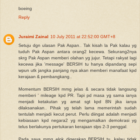
boeing
Reply
Juraimi Zainal
10 July 2011 at 22:52:00 GMT+8
Setuju dgn ulasan Pak Aspan.. Tak kisah la Pak kalau yg
tuduh Pak Aspan antara orang2 kecewa. Sekurang2nya
skrg Pak Aspan memberi olahan yg jujur. Tetapi rakyat lagi
kecewa jika 'message' BERSIH tu hanya dipandang sepi
wpun utk jangka panjang nya akan memberi manafaat kpd
kerajaan & pembangkang..
Momentum BERSIH mmg jelas & secara tidak langsung
memberi ' mileage kpd PR. Tapi pd masa yg sama ianya
menjadi ketakutan yg amat sgt kpd BN jika ianya
dilaksanakan.. Pihak yg telah lama memerintah sudah
tentulah menjadi kecut perut. Perlu diingat adalah menjadi
kebiasaan kpd negara2 yg mengamalkan demokrasi yg
telus berlakunya pertukaran kerajaan slps 2-3 penggal.
Pada saya mmg elok digerakan BERSIH tu, kalau tidak