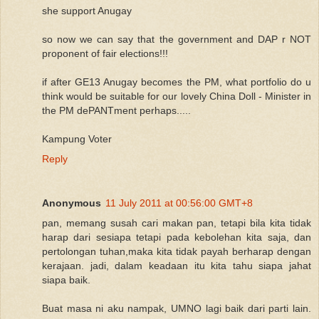
she support Anugay
so now we can say that the government and DAP r NOT
proponent of fair elections!!!
if after GE13 Anugay becomes the PM, what portfolio do u
think would be suitable for our lovely China Doll - Minister in
the PM dePANTment perhaps.....
Kampung Voter
Reply
Anonymous
11 July 2011 at 00:56:00 GMT+8
pan, memang susah cari makan pan, tetapi bila kita tidak
harap dari sesiapa tetapi pada kebolehan kita saja, dan
pertolongan tuhan,maka kita tidak payah berharap dengan
kerajaan. jadi, dalam keadaan itu kita tahu siapa jahat
siapa baik.
Buat masa ni aku nampak, UMNO lagi baik dari parti lain.