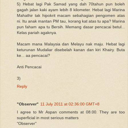
5) Hebat lagi Pak Samad yang dah 70tahun pun boleh
gagah jalan kaki ayam lebih 8 kilometer. Hebat lagi Marina
Mahathir tak hipokrit macam sebahagian pengomen atas
ni. Itu anak mantan PM tau, korang kat atas tu apa? Marina
pun faham apa tu Bersih. Memang dasar pencacai betul...
Kelas pariah agaknya.
Macam mana Malaysia dan Melayu nak maju. Hebat lagi
keturunan Mudaliar disebelah kanan dan kiri Khairy. Buta
ke... aa pencacai?
Anti Pencacai
3)
Reply
"Observer"
11 July 2011 at 02:36:00 GMT+8
I agree to Mr Aspan comments at 08.00. They are too
superficial in most serious matters
"Observer"