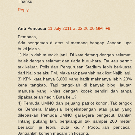
Thanks
Reply
Anti Pencacai
11 July 2011 at 02:26:00 GMT+8
Pembaca,
Ada pengomen di atas ni memang bengap. Jangan lupa
bukti jelas :-
1) Najib dah mungkir janji. Di kata datang dengan selamat,
balek dengan selamat dan tiada huru-hara. Tau-tau permit
tak keluar. Polis dan Pengurusan Stadium lebih berkuasa
dari Najib selaku PM. Maka tak payahlah nak ikut Najib lagi.
3) KPN kata hanya 6,000 yang hadir maknanya lebih 20%
kena tangkap. Tapi tengoklah di banyak blog, lautan
manusia yang ikhlas dengan kocek sendiri dan tanpa
dipaksa telah hadir. Buta ke...?
4) Pemuda UMNO dan pejuang patriot konon. Tak tengok
ke Bendera Malaysia bergelimpangan atas jalan yang
dilepaskan Pemuda UMNO gara-gara pengecut. Dahlah
lintang pukang lari, berjalanpun tak sampai 200 meter.
Berlakon je lebih. Buta ke...? Pooo....rah pencacai.
Janganlah komen macam tin kosong.