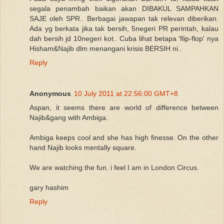
segala penambah baikan akan DIBAKUL SAMPAHKAN
SAJE oleh SPR.. Berbagai jawapan tak relevan diberikan.
Ada yg berkata jika tak bersih, 5negeri PR perintah, kalau
dah bersih jd 10negeri kot.. Cuba lihat betapa 'flip-flop' nya
Hisham&Najib dlm menangani krisis BERSIH ni..
Reply
Anonymous
10 July 2011 at 22:56:00 GMT+8
Aspan, it seems there are world of difference between
Najib&gang with Ambiga.
Ambiga keeps cool and she has high finesse. On the other
hand Najib looks mentally square.
We are watching the fun. i feel I am in London Circus.
gary hashim
Reply