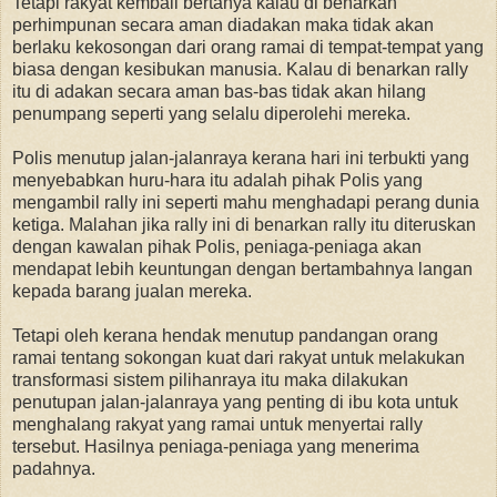
Tetapi rakyat kembali bertanya kalau di benarkan
perhimpunan secara aman diadakan maka tidak akan
berlaku kekosongan dari orang ramai di tempat-tempat yang
biasa dengan kesibukan manusia. Kalau di benarkan rally
itu di adakan secara aman bas-bas tidak akan hilang
penumpang seperti yang selalu diperolehi mereka.
Polis menutup jalan-jalanraya kerana hari ini terbukti yang
menyebabkan huru-hara itu adalah pihak Polis yang
mengambil rally ini seperti mahu menghadapi perang dunia
ketiga. Malahan jika rally ini di benarkan rally itu diteruskan
dengan kawalan pihak Polis, peniaga-peniaga akan
mendapat lebih keuntungan dengan bertambahnya langan
kepada barang jualan mereka.
Tetapi oleh kerana hendak menutup pandangan orang
ramai tentang sokongan kuat dari rakyat untuk melakukan
transformasi sistem pilihanraya itu maka dilakukan
penutupan jalan-jalanraya yang penting di ibu kota untuk
menghalang rakyat yang ramai untuk menyertai rally
tersebut. Hasilnya peniaga-peniaga yang menerima
padahnya.