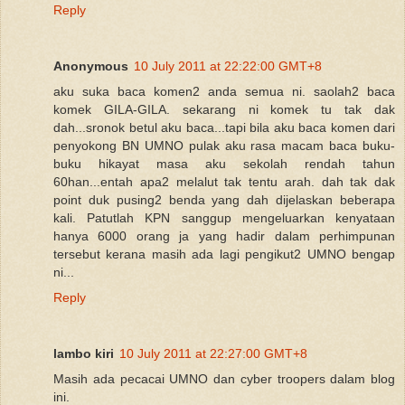
Reply
Anonymous
10 July 2011 at 22:22:00 GMT+8
aku suka baca komen2 anda semua ni. saolah2 baca
komek GILA-GILA. sekarang ni komek tu tak dak
dah...sronok betul aku baca...tapi bila aku baca komen dari
penyokong BN UMNO pulak aku rasa macam baca buku-
buku hikayat masa aku sekolah rendah tahun
60han...entah apa2 melalut tak tentu arah. dah tak dak
point duk pusing2 benda yang dah dijelaskan beberapa
kali. Patutlah KPN sanggup mengeluarkan kenyataan
hanya 6000 orang ja yang hadir dalam perhimpunan
tersebut kerana masih ada lagi pengikut2 UMNO bengap
ni...
Reply
lambo kiri
10 July 2011 at 22:27:00 GMT+8
Masih ada pecacai UMNO dan cyber troopers dalam blog
ini.