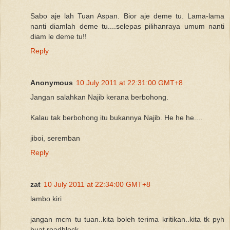
Sabo aje lah Tuan Aspan. Bior aje deme tu. Lama-lama
nanti diamlah deme tu....selepas pilihanraya umum nanti
diam le deme tu!!
Reply
Anonymous
10 July 2011 at 22:31:00 GMT+8
Jangan salahkan Najib kerana berbohong.
Kalau tak berbohong itu bukannya Najib. He he he....
jiboi, seremban
Reply
zat
10 July 2011 at 22:34:00 GMT+8
lambo kiri
jangan mcm tu tuan..kita boleh terima kritikan..kita tk pyh
buat roadblock..