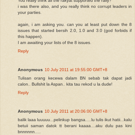
You really think all the rakyat supported the rally?
i was there also, and you really think no corrupt leaders in
your parties.
again, i am asking you. can you at least put down the 8
issues that started bersih 2.0, 1.0 and 3.0 (god forbids if
this happen).
I am awaiting your lists of the 8 issues.
Reply
Anonymous
10 July 2011 at 19:55:00 GMT+8
Tulisan orang kecewa dalam BN sebab tak dapat jadi
calon.. Bullshit la Aspan.. kita tau rekod u la dude!
Reply
Anonymous
10 July 2011 at 20:06:00 GMT+8
balik laaa luuuuu...pelinkup bangsa.....lu tulis ikut hatii...kalu
betuii saman datok tt berani kaaaa....aku dulu pas kini
bnnnnnn.....