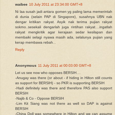
waibee
10 July 2011 at 23:34:00 GMT+8
Ni laa susah jadi antara gomen yg paling lama memerintah
di dunia (selain PAP di Singapore), susahnya UBN nak
dengar kritikan rakyat. Asyik nak terima pujian rakyat
sokmo..sesekali dengarlah juga rintihan rakyat....ingatlah
rakyat mengkritik agar kerajaan sedar kesilapan dan
membaiki selagi nyawa masih ada, selalunya pujian yang
kerap membawa rebah...
Reply
Anonymous
11 July 2011 at 00:03:00 GMT+8
Let us see now who opposes BERSIH....
-Anugay was there (or about - if hiding in Hilton still counts
as support for BERSIH) - so PKR is supporting BERSIH
-Hadi definitely was there and therefore PAS also support
BERSIH
-Najib & Co - Oppose BERSIH
-Lim Kit Siang was not there as well so DAP is against
BERSIH
-China Doll was somewhere in Hilton and we can assume