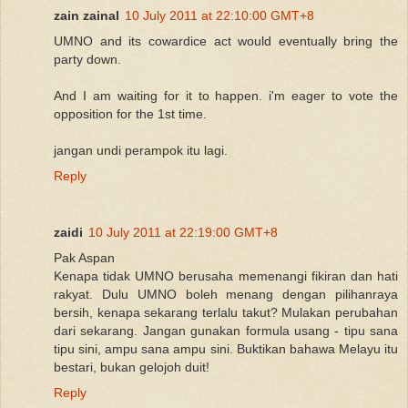
zain zainal
10 July 2011 at 22:10:00 GMT+8
UMNO and its cowardice act would eventually bring the
party down.
And I am waiting for it to happen. i'm eager to vote the
opposition for the 1st time.
jangan undi perampok itu lagi.
Reply
zaidi
10 July 2011 at 22:19:00 GMT+8
Pak Aspan
Kenapa tidak UMNO berusaha memenangi fikiran dan hati
rakyat. Dulu UMNO boleh menang dengan pilihanraya
bersih, kenapa sekarang terlalu takut? Mulakan perubahan
dari sekarang. Jangan gunakan formula usang - tipu sana
tipu sini, ampu sana ampu sini. Buktikan bahawa Melayu itu
bestari, bukan gelojoh duit!
Reply