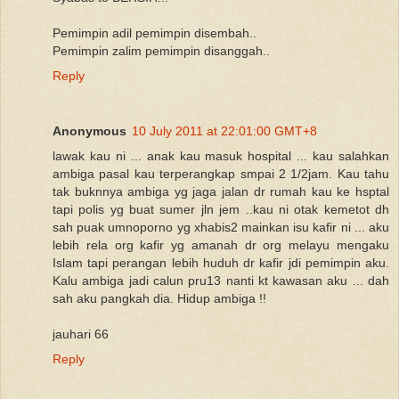
Pemimpin adil pemimpin disembah..
Pemimpin zalim pemimpin disanggah..
Reply
Anonymous
10 July 2011 at 22:01:00 GMT+8
lawak kau ni ... anak kau masuk hospital ... kau salahkan
ambiga pasal kau terperangkap smpai 2 1/2jam. Kau tahu
tak buknnya ambiga yg jaga jalan dr rumah kau ke hsptal
tapi polis yg buat sumer jln jem ..kau ni otak kemetot dh
sah puak umnoporno yg xhabis2 mainkan isu kafir ni ... aku
lebih rela org kafir yg amanah dr org melayu mengaku
Islam tapi perangan lebih huduh dr kafir jdi pemimpin aku.
Kalu ambiga jadi calun pru13 nanti kt kawasan aku ... dah
sah aku pangkah dia. Hidup ambiga !!
jauhari 66
Reply