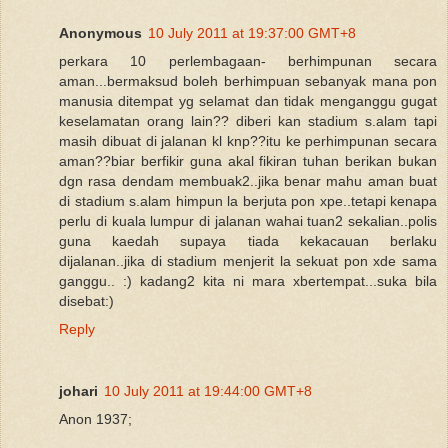
Anonymous
10 July 2011 at 19:37:00 GMT+8
perkara 10 perlembagaan- berhimpunan secara
aman...bermaksud boleh berhimpuan sebanyak mana pon
manusia ditempat yg selamat dan tidak menganggu gugat
keselamatan orang lain?? diberi kan stadium s.alam tapi
masih dibuat di jalanan kl knp??itu ke perhimpunan secara
aman??biar berfikir guna akal fikiran tuhan berikan bukan
dgn rasa dendam membuak2..jika benar mahu aman buat
di stadium s.alam himpun la berjuta pon xpe..tetapi kenapa
perlu di kuala lumpur di jalanan wahai tuan2 sekalian..polis
guna kaedah supaya tiada kekacauan berlaku
dijalanan..jika di stadium menjerit la sekuat pon xde sama
ganggu.. :) kadang2 kita ni mara xbertempat...suka bila
disebat:)
Reply
johari
10 July 2011 at 19:44:00 GMT+8
Anon 1937;