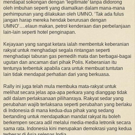
mendapat sokongan dengan ‘legitimate’ tanpa didorong
oleh imbuhan seperti yang diamalkan dalam mana-mana
perhimpunan yang dilakukan oleh UMNO. ‘Tak ada fulus
jangan harap mereka hendak berurusan dengan
UMNO’….elaun makan, petrol kenderaan dan perbelanjaan
lain-lain seperti hotel penginapan.
Kejayaan yang sangat ketara ialah membentuk keberanian
rakyat untuk menghadapi segala rintangan seperti
menghadapi taburan gas pemedih mata dan berbagai-bagai
ugutan dan ancaman dari pihak Polis. Keberanian itu
tentunya terbentuk apabila cara untuk membuat tuntutan
lain tidak mendapat perhatian dari yang berkuasa.
Rally ini juga telah mula membuka mata-rakyat untuk
melihat secara jelas apa-apa perkara yang dianggap tidak
adil dalam perlaksanaan pilihanraya. Rakyat sedar yang
perubahan wajib terlaksana seperti perubahan yang berlaku
di Indonesia di mana kedua-dua pihak yang sedang
bertanding untuk mendapatkan mandat rakyat itu boleh
berkempen secara adil melalui media-media letronik secara
sama rata. Indonesia kini merupakan demokrasi yang kedua
terbesar di Asia selepas India.