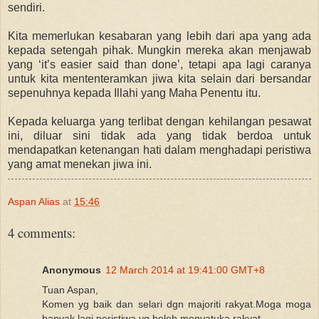
sendiri.
Kita memerlukan kesabaran yang lebih dari apa yang ada
kepada setengah pihak. Mungkin mereka akan menjawab
yang ‘it’s easier said than done’, tetapi apa lagi caranya
untuk kita mententeramkan jiwa kita selain dari bersandar
sepenuhnya kepada Illahi yang Maha Penentu itu.
Kepada keluarga yang terlibat dengan kehilangan pesawat
ini, diluar sini tidak ada yang tidak berdoa untuk
mendapatkan ketenangan hati dalam menghadapi peristiwa
yang amat menekan jiwa ini.
Aspan Alias
at
15:46
4 comments:
Anonymous
12 March 2014 at 19:41:00 GMT+8
Tuan Aspan,
Komen yg baik dan selari dgn majoriti rakyat.Moga moga
banyak lagi peristiwa yg boleh menyatuka rakyat.