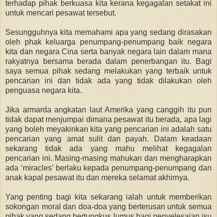
terhadap pihak berkuasa kita kerana kegagalan setakat ini
untuk mencari pesawat tersebut.
Sesungguhnya kita memahami apa yang sedang dirasakan
oleh phak keluarga penumpang-penumpang baik negara
kita dan negara Cina serta banyak negara lain dalam mana
rakyatnya bersama berada dalam penerbangan itu. Bagi
saya semua pihak sedang melakukan yang terbaik untuk
pencarian ini dan tidak ada yang tidak dilakukan oleh
penguasa negara kita.
Jika armarda angkatan laut Amerika yang canggih itu pun
tidak dapat menjumpai dimana pesawat itu berada, apa lagi
yang boleh meyakinkan kita yang pencarian ini adalah satu
pencarian yang amat sulit dan payah. Dalam keadaan
sekarang tidak ada yang mahu melihat kegagalan
pencarian ini. Masing-masing mahukan dan mengharapkan
ada ‘miracles’ berlaku kepada penumpang-penumpang dan
anak kapal pesawat itu dan mereka selamat akhirnya.
Yang penting bagi kita sekarang ialah untuk memberikan
sokongan moral dan doa-doa yang berterusan untuk semua
pihak yang sedang bertungkus lumus bagi penyelesaian isu