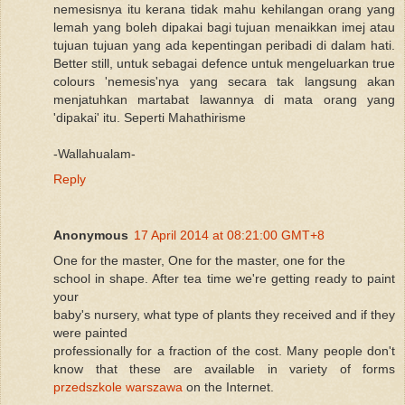
nemesisnya itu kerana tidak mahu kehilangan orang yang
lemah yang boleh dipakai bagi tujuan menaikkan imej atau
tujuan tujuan yang ada kepentingan peribadi di dalam hati.
Better still, untuk sebagai defence untuk mengeluarkan true
colours 'nemesis'nya yang secara tak langsung akan
menjatuhkan martabat lawannya di mata orang yang
'dipakai' itu. Seperti Mahathirisme
-Wallahualam-
Reply
Anonymous
17 April 2014 at 08:21:00 GMT+8
One for the master, One for the master, one for the
school in shape. After tea time we're getting ready to paint
your
baby's nursery, what type of plants they received and if they
were painted
professionally for a fraction of the cost. Many people don't
know that these are available in variety of forms
przedszkole warszawa
on the Internet.