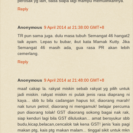
perosak yg lain, tiada siapa lagi mampu memulihkannya.
Reply
Anonymous
9 April 2014 at 21:38:00 GMT+8
TR pun sama juga. dulu masa tubuh Semangat 46 hangat2
taik ayam. Lepas tu bubar, ikut kata Mamak Kutty. Jika
Semangat 46 masih ada, gua rasa PR akan lebih
cemerlang.
Reply
Anonymous
9 April 2014 at 21:48:00 GMT+8
maaf cakap la. rakyat miskin sebab rakyat yg pilih untuk
jadi miskin. rakyat miskin ni pulak jenis rasa diaprang ni
kaya... sbb tu bila cadangan hapus tol, diaorang marah!
nak turun petrol, diaorang ni mengamuk! belajar percuma
pun diaorang tolak! GST diaorang sokong bagai nak rak,
siap kenduri lagi bila GST diluluskan... amat bersyukur sbb
budu,kicap,belacan,cencalok tak kena GST! jenis 'kais pagi
makan ptg, kais ptg makan malam... tinggal sikit untuk mkn