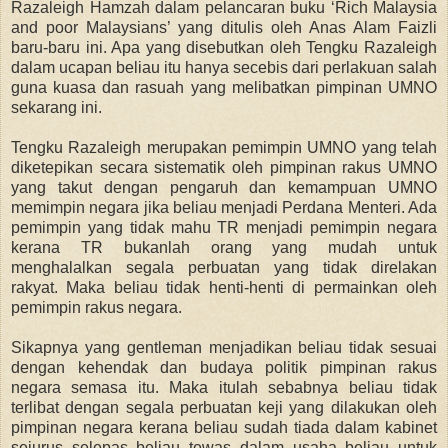
Razaleigh Hamzah dalam pelancaran buku ‘Rich Malaysia
and poor Malaysians’ yang ditulis oleh Anas Alam Faizli
baru-baru ini. Apa yang disebutkan oleh Tengku Razaleigh
dalam ucapan beliau itu hanya secebis dari perlakuan salah
guna kuasa dan rasuah yang melibatkan pimpinan UMNO
sekarang ini.
Tengku Razaleigh merupakan pemimpin UMNO yang telah
diketepikan secara sistematik oleh pimpinan rakus UMNO
yang takut dengan pengaruh dan kemampuan UMNO
memimpin negara jika beliau menjadi Perdana Menteri. Ada
pemimpin yang tidak mahu TR menjadi pemimpin negara
kerana TR bukanlah orang yang mudah untuk
menghalalkan segala perbuatan yang tidak direlakan
rakyat. Maka beliau tidak henti-henti di permainkan oleh
pemimpin rakus negara.
Sikapnya yang gentleman menjadikan beliau tidak sesuai
dengan kehendak dan budaya politik pimpinan rakus
negara semasa itu. Maka itulah sebabnya beliau tidak
terlibat dengan segala perbuatan keji yang dilakukan oleh
pimpinan negara kerana beliau sudah tiada dalam kabinet
sejurus selepas beliau tewas dalam usaha beliau untuk