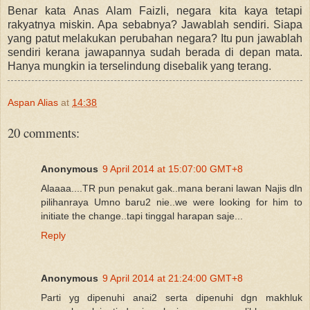
Benar kata Anas Alam Faizli, negara kita kaya tetapi
rakyatnya miskin. Apa sebabnya? Jawablah sendiri. Siapa
yang patut melakukan perubahan negara? Itu pun jawablah
sendiri kerana jawapannya sudah berada di depan mata.
Hanya mungkin ia terselindung disebalik yang terang.
Aspan Alias
at
14:38
20 comments:
Anonymous
9 April 2014 at 15:07:00 GMT+8
Alaaaa....TR pun penakut gak..mana berani lawan Najis dln
pilihanraya Umno baru2 nie..we were looking for him to
initiate the change..tapi tinggal harapan saje...
Reply
Anonymous
9 April 2014 at 21:24:00 GMT+8
Parti yg dipenuhi anai2 serta dipenuhi dgn makhluk