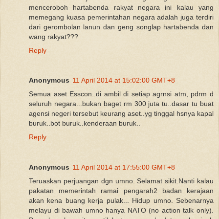
menceroboh hartabenda rakyat negara ini kalau yang
memegang kuasa pemerintahan negara adalah juga terdiri
dari gerombolan lanun dan geng songlap hartabenda dan
wang rakyat???
Reply
Anonymous
11 April 2014 at 15:02:00 GMT+8
Semua aset Esscon..di ambil di setiap agrnsi atm, pdrm d
seluruh negara...bukan baget rm 300 juta tu..dasar tu buat
agensi negeri tersebut keurang aset..yg tinggal hsnya kapal
buruk..bot buruk..kenderaan buruk..
Reply
Anonymous
11 April 2014 at 17:55:00 GMT+8
Teruaskan perjuangan dgn umno. Selamat sikit.Nanti kalau
pakatan memerintah ramai pengarah2 badan kerajaan
akan kena buang kerja pulak... Hidup umno. Sebenarnya
melayu di bawah umno hanya NATO (no action talk only).