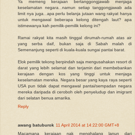
Ya memeng kerajaan bertanggongjawab menjaga
keselamatan negara...namun setiap tanggongjawab ada
limit nya juga...apa perlu belanja jutaan wang rakyat hanya
untuk mengawal beberapa kelong ditengah laut? apa
istimewanya kah pemilik-pemilik kelong ini?
Ramai rakyat kita masih tinggal dirumah-rumah atas air
yang serba daif, bukan saja di Sabah malah di
Semenanjung seperti di kuala-kuala sungai pantai barat.
Elok pemilik tekong berpindah saja mengusahakan resort di
darat yang lebih selamat dan terjamin dari membebankan
kerajaan dengan kos yang tinggi untuk menjaga
keselamatan mereka. Negara besar yang kaya raya seperti
USA pun tidak dapat mengawal pantai/sempadan negara
mereka daripada di ceroboh oleh penyeludup dan imigrant
dari selatan benua amarika.
Reply
awang batuburok
11 April 2014 at 14:22:00 GMT+8
Macamana kerajaan nak menghalang lanun dari