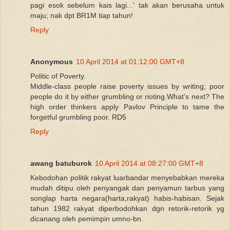
pagi esok sebelum kais lagi...' tak akan berusaha untuk
maju; nak dpt BR1M tiap tahun!
Reply
Anonymous
10 April 2014 at 01:12:00 GMT+8
Politic of Poverty.
Middle-class people raise poverty issues by writing; poor
people do it by either grumbling or rioting.What's next? The
high order thinkers apply Pavlov Principle to tame the
forgetful grumbling poor. RD5
Reply
awang batuburok
10 April 2014 at 08:27:00 GMT+8
Kebodohan politik rakyat luarbandar menyebabkan mereka
mudah ditipu oleh penyangak dan penyamun tarbus yang
songlap harta negara(harta,rakyat) habis-habisan. Sejak
tahun 1982 rakyat diperbodohkan dgn retorik-retorik yg
dicanang oleh pemimpin umno-bn.