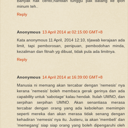
Banyak nak cerito,nantilah tunggu pak datang ke ipoh
minum teh..
Reply
Anonymous
13 April 2014 at 02:15:00 GMT+8
Kata anonymous 11 April, 2014 12:10, t/jawab kerajaan ada
limit, tapi pemborosan, penipuan, pembodohan minda,
kezaliman dan fitnah yg dibuat, tidak pula ada limitnya.
Reply
Anonymous
14 April 2014 at 16:39:00 GMT+8
Manusia ni memang akan tercabar dengan 'nemesis' nya
kerana 'nemesis' boleh membaca gerak gerinya dan ada
capability untuk 'sabotage' kalau hendak. Itulah UMNO, dan
serpihan serpihan UMNO. Akan senantiasa merasa
tercabar dengan orang yang ada kebolehan memimpin
seperti mereka dan akan merasa tidak senang dengan
kehadiran 'nemesis' nya itu. Justeru, ia akan 'membeli' dan
'memegang' siap siap orang yang boleh dipengaruhi oleh