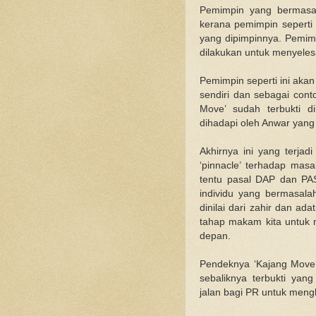
Pemimpin yang bermasal
kerana pemimpin seperti
yang dipimpinnya. Pemimp
dilakukan untuk menyeles
Pemimpin seperti ini aka
sendiri dan sebagai conto
Move’ sudah terbukti 
dihadapi oleh Anwar yang
Akhirnya ini yang terja
‘pinnacle’ terhadap masa
tentu pasal DAP dan PAS
individu yang bermasalah 
dinilai dari zahir dan ad
tahap makam kita untuk m
depan.
Pendeknya ‘Kajang Move’
sebaliknya terbukti yan
jalan bagi PR untuk mengh