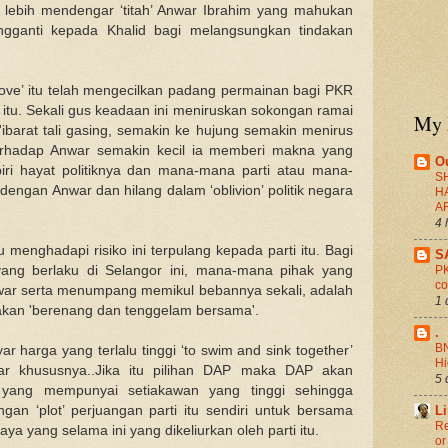
P lebih mendengar ‘titah’ Anwar Ibrahim yang mahukan
gganti kepada Khalid bagi melangsungkan tindakan
ve’ itu telah mengecilkan
padang
permainan bagi PKR
itu. Sekali gus keadaan ini meniruskan sokongan ramai
My 
'ibarat tali gasing, semakin ke hujung semakin menirus
 terhadap Anwar semakin kecil ia memberi makna yang
O
ri hayat politiknya dan mana-mana parti atau mana-
S
engan Anwar dan hilang dalam ‘oblivion’ politik negara
H
A
4 
nghadapi risiko ini terpulang kepada parti itu. Bagi
S
yang berlaku di Selangor ini, mana-mana pihak yang
PK
co
ar serta menumpang memikul bebannya sekali, adalah
1 
takan 'berenang dan tenggelam bersama'.
.
BN
 harga yang terlalu tinggi ‘to swim and sink together’
H
 khususnya..Jika itu pilihan DAP maka DAP akan
5 
i yang mempunyai setiakawan yang tinggi sehingga
an ‘plot’ perjuangan parti itu sendiri untuk bersama
L
Re
ya yang selama ini yang dikeliurkan oleh parti itu.
or