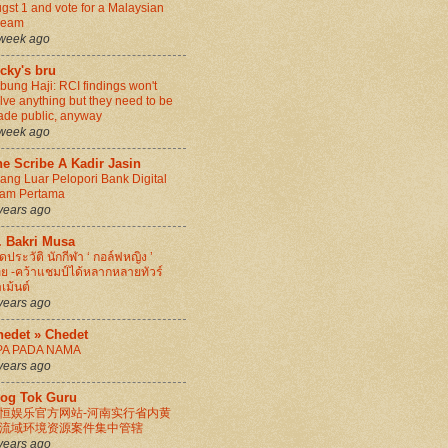
gst 1 and vote for a Malaysian
ream
week ago
cky's bru
bung Haji: RCI findings won't
lve anything but they need to be
de public, anyway
week ago
e Scribe A Kadir Jasin
ang Luar Pelopori Bank Digital
lam Pertama
years ago
. Bakri Musa
ิดประวัติ นักกีฬา ‘ กอล์ฟหญิง ’
ย -คว้าแชมป์ได้หลากหลายทัวร์
เม้นต์
years ago
hedet » Chedet
PA PADA NAMA
years ago
log Tok Guru
恒娱乐官方网站-河南实行省内黄
流域环境资源案件集中管辖
years ago