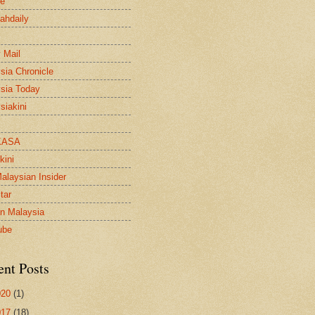
le
ahdaily
 Mail
sia Chronicle
sia Today
siakini
KASA
kini
alaysian Insider
tar
n Malaysia
ube
ent Posts
020
(1)
017
(18)