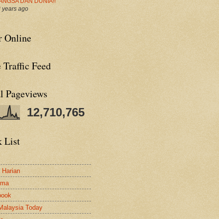
ANGSA DAN DUNIA!!
 years ago
r Online
 Traffic Feed
al Pageviews
12,710,765
 List
a Harian
ama
book
Malaysia Today