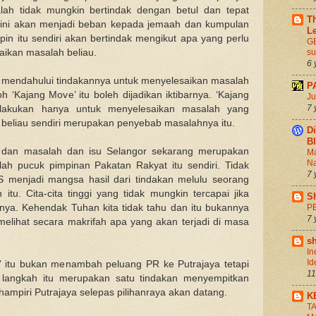
ah tidak mungkin bertindak dengan betul dan tepat
Th
 ini akan menjadi beban kepada jemaah dan kumpulan
L
in itu sendiri akan bertindak mengikut apa yang perlu
GE
aikan masalah beliau.
s
6 
n mendahului tindakannya untuk menyelesaikan masalah
P
h ‘Kajang Move’ itu boleh dijadikan iktibarnya. ‘Kajang
Ju
7 
dilakukan hanya untuk menyelesaikan masalah yang
 beliau sendiri merupakan penyebab masalahnya itu.
Di
B
di dan masalah dan isu Selangor sekarang merupakan
Ma
Na
lah pucuk pimpinan Pakatan Rakyat itu sendiri. Tidak
7 
 menjadi mangsa hasil dari tindakan melulu seorang
itu. Cita-cita tinggi yang tidak mungkin tercapai jika
S
atnya. Kehendak Tuhan kita tidak tahu dan itu bukannya
P
7 
elihat secara makrifah apa yang akan terjadi di masa
s
In
Id
 itu bukan menambah peluang PR ke Putrajaya tetapi
11
g langkah itu merupakan satu tindakan menyempitkan
ampiri Putrajaya selepas pilihanraya akan datang.
K
T