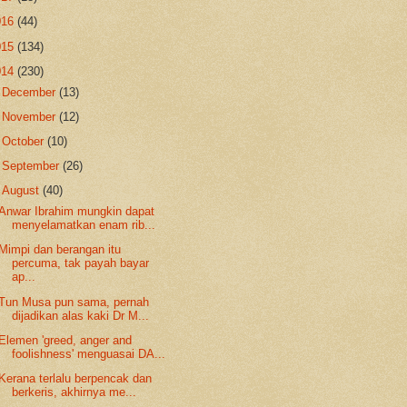
016
(44)
015
(134)
014
(230)
►
December
(13)
►
November
(12)
►
October
(10)
►
September
(26)
▼
August
(40)
Anwar Ibrahim mungkin dapat
menyelamatkan enam rib...
Mimpi dan berangan itu
percuma, tak payah bayar
ap...
Tun Musa pun sama, pernah
dijadikan alas kaki Dr M...
Elemen 'greed, anger and
foolishness' menguasai DA...
Kerana terlalu berpencak dan
berkeris, akhirnya me...