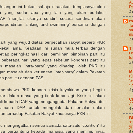
Au
Selangor ini bukan sahaja dirasakan tempiasnya oleh
D
1 
ai yang sedar apa yang lain yang akan berlaku.
P 'menjilat lukanya sendiri' secara sendirian akan
ro
berpendirian ‘sinking and swimming’ bersama dengan
Ta
so
ma
1 
rti yang wujud diatas perpecahan rakyat seperti PKR
an kekal lama. Keadaan ini sudah mula terbau dengan
Th
Or
etiap peringkat hasil dari pemilihan pimpinan parti itu
Is
 beberapa hari yang lepas sebelum kongress parti itu
2 
n masalah ‘intra-party’ yang dihadapi oleh PKR itu
M
an masalah dan kerumitan ‘inter-party’ dalam Pakatan
เป
h parti itu dengan PAS.
ไท
นา
s membawa PKR kepada krisis keyakinan yang begitu
3 
kar dalam masa yang tidak lama lagi. Krisis ini akan
C
i kepada DAP yang menganggotai Pakatan Rakyat itu.
A
gaimana DAP untuk mengelak dari tercalar dalam
4 
nan terhadap Pakatan Rakyat khususnya PKR ini.
B
万
alu mengingatkan semua samada satu-satu 'coalition' itu
河
knya bergantung kepada manusia yang memimpinnya.
5 