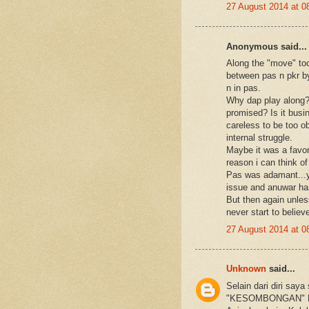
27 August 2014 at 
Anonymous said...
Along the "move" to
between pas n pkr by
n in pas.
Why dap play along? 
promised? Is it busi
careless to be too ob
internal struggle.
Maybe it was a favor
reason i can think of
Pas was adamant...ye
issue and anuwar has
But then again unles
never start to belie
27 August 2014 at 
Unknown
said...
Selain dari diri say
"KESOMBONGAN" PK