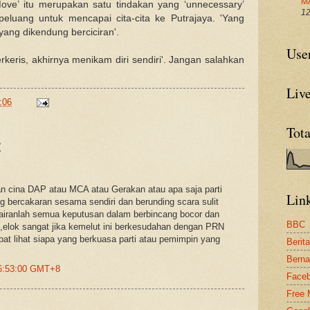
M
ve’ itu merupakan satu tindakan yang ‘unnecessary’
12
luang untuk mencapai cita-cita ke Putrajaya. 'Yang
 yang dikendung berciciran'.
Use
rkeris, akhirnya menikam diri sendiri'. Jangan salahkan
Live
:06
Tot
:
 cina DAP atau MCA atau Gerakan atau apa saja parti
Link
g bercakaran sesama sendiri dan berunding scara sulit
airanlah semua keputusan dalam berbincang bocor dan
BBC
elok sangat jika kemelut ini berkesudahan dengan PRN
dapat lihat siapa yang berkuasa parti atau pemimpin yang
Berit
Bern
06:53:00 GMT+8
Face
Free 