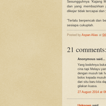
Sesungguhnya ‘Kajang Mo
dan yang membazirkan pe
dikejar tidak tercapai dan
'Terlalu berpencak dan be
sesiapa cukuplah.
Posted by
Aspan Alias
at
04
21 comments
Anonymous said...
Yang bodohnya bukan
cina tapi Melayu yan
dengan musuh tak h
bolos kepada musuh,
dari situ baru kita 
gilakan kuasa.
27 August 2014 at 
Unknown
said...