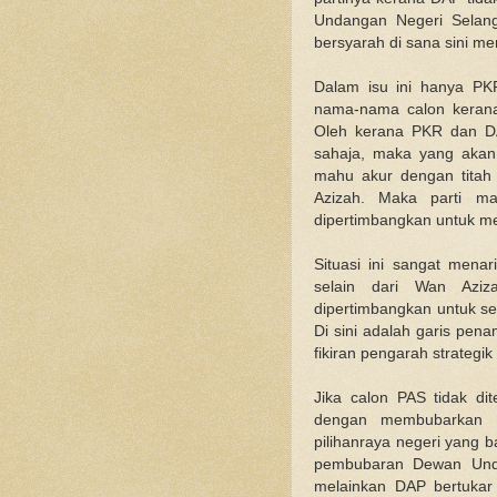
Undangan Negeri Selang
bersyarah di
sana
sini men
Dalam isu ini hanya P
nama-nama calon kerana 
Oleh kerana PKR dan DA
sahaja, maka yang akan
mahu akur dengan titah
Azizah. Maka parti m
dipertimbangkan untuk me
Situasi ini sangat mena
selain dari Wan Azi
dipertimbangkan untuk se
Di sini adalah garis pen
fikiran pengarah strategik
Jika calon PAS tidak di
dengan membubarkan 
pilihanraya negeri yang 
pembubaran Dewan Undan
melainkan DAP bertukar