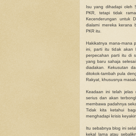
Isu yang dihadapi oleh 
PKR, tetapi tidak ram
Kecenderungan untuk DA
dialami mereka kerana 
PKR itu.
Hakikatnya mana-mana pa
ini, parti itu tidak ak
perpecahan parti itu di s
yang baru sahaja selesai
diadakan. Kekusutan da
ditokok-tambah pula deng
Rakyat, khususnya masala
Keadaan ini telah jela
serius dan akan terbong
membawa padahnya sekal
Tidak kita ketahui ba
menghadapi krisis keyaki
Itu sebabnya blog ini sel
kekal lama atau sebali