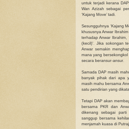
untuk terjadi kerana DA
Wan Azizah sebagai pen
‘Kajang Move’ tadi.
Sesungguhnya ‘Kajang Mo
khususnya Anwar Ibrahim 
terhadap Anwar Ibrahim, 
(kecil)'. Jika sokongan
Anwar semakin menghapi
mana yang bersekongkol d
secara beransur-ansur.
Samada DAP masih mahu me
banyak pihak dari apa 
masih mahu bersama Anw
satu pendirian yang dika
Tetapi DAP akan membayar
bersama PKR dan Anwar
dikenang sebagai part
sanggup bersama kehilang
menjamah kuasa di Putraja