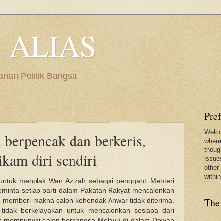
 ALIAS
anan Politik Bangsa
Pre
Welco
u berpencak dan berkeris,
where
thoug
kam diri sendiri
issues
other 
within
untuk menolak Wan Azizah sebagai pengganti Menteri
eminta setiap parti dalam Pakatan Rakyat mencalonkan
The
n memberi makna calon kehendak Anwar tidak diterima.
 tidak berkelayakan untuk mencalonkan sesiapa dari
ak mempunyai calon berbangsa Melayu di dalam Dewan