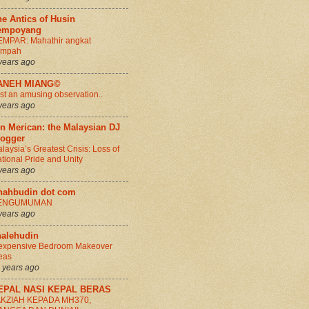
e Antics of Husin
empoyang
MPAR: Mahathir angkat
umpah
years ago
ANEH MIANG©
st an amusing observation..
years ago
n Merican: the Malaysian DJ
logger
laysia’s Greatest Crisis: Loss of
tional Pride and Unity
years ago
hahbudin dot com
ENGUMUMAN
years ago
halehudin
expensive Bedroom Makeover
eas
 years ago
EPAL NASI KEPAL BERAS
AKZIAH KEPADA MH370,