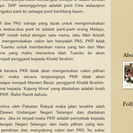
or. DAP sesungguhnya adalah parti Cina walauipun
gakui parti itu sebagai parti berbilang kaum.
KR dan PAS sahaja yang layak untuk mengemukakan
kedua-dua parti ini adalah parti-parti orang Melayu.
P masih kekal dengan satu nama, iaitu Wan Azizah
 mengemukakan calon lain hanyalah PAS. PKR tidak
 Tuanku untuk memberikan nama yang lain dari Wan
ana yang mahu menerima titah Tuanku itu akan
Abo
njadi pengganti kepada Khalid Ibrahim.
rik kerana PKR tidak akan mengemukan calon pilihan
zah, maka secara langsungnya PKR tidak akan
siapa menjadi Menteri Besar, pengganti Khalid Ibrahim.
amat kepada ‘Kajang Move’ yang dikatakan adalah buah
 PKR, Rafizi Ramli dahulu.
Fol
terima oleh Pakatan Rakyat maka jalan terakhir ialah
Dewan Undangan Negeri Selangor dan diadakan
baru. Jika ini terjadi maka PKR adalah penyebab kepada
gan Negeri Selangor dan tiada pilihan yang lain,
 pendirian dan menyokong calon dari PAS. Itu sukar