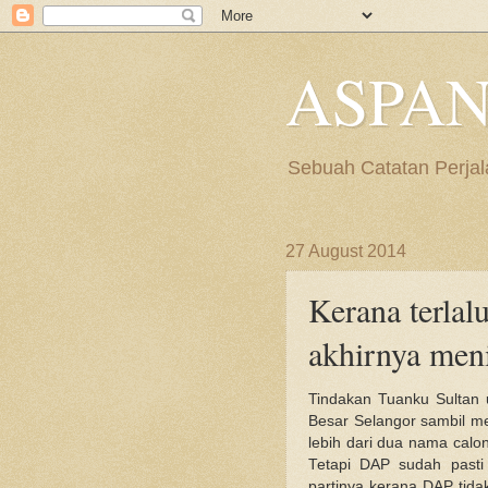
ASPAN
Sebuah Catatan Perjal
27 August 2014
Kerana terlal
akhirnya meni
Tindakan Tuanku Sultan 
Besar Selangor sambil m
lebih dari dua nama calo
Tetapi DAP sudah pasti
partinya kerana DAP tid