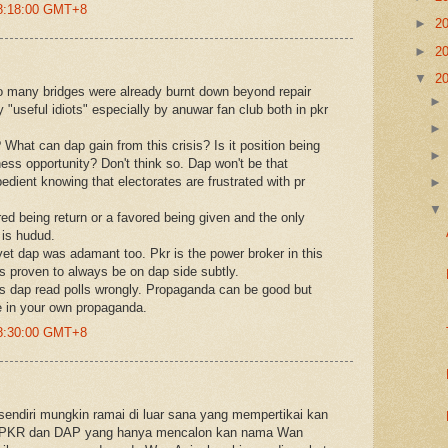
08:18:00 GMT+8
►
2
►
2
▼
2
o many bridges were already burnt down beyond repair
 "useful idiots" especially by anuwar fan club both in pkr
What can dap gain from this crisis? Is it position being
ness opportunity? Don't think so. Dap won't be that
edient knowing that electorates are frustrated with pr
ed being return or a favored being given and the only
 is hudud.
t dap was adamant too. Pkr is the power broker in this
 proven to always be on dap side subtly.
s dap read polls wrongly. Propaganda can be good but
ve in your own propaganda.
08:30:00 GMT+8
a sendiri mungkin ramai di luar sana yang mempertikai kan
R dan DAP yang hanya mencalon kan nama Wan