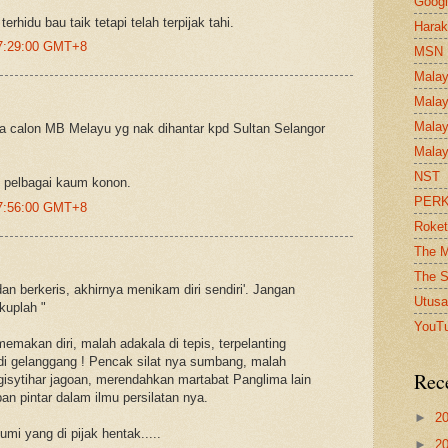
Goog
erhidu bau taik tetapi telah terpijak tahi.
Harak
07:29:00 GMT+8
MSN
Malay
Malay
Malay
apa calon MB Melayu yg nak dihantar kpd Sultan Selangor
Malay
NST
i pelbagai kaum konon.
PER
07:56:00 GMT+8
Roket
The M
The S
dan berkeris, akhirnya menikam diri sendiri'. Jangan
Utusa
kuplah "
YouT
emakan diri, malah adakala di tepis, terpelanting
di gelanggang ! Pencak silat nya sumbang, malah
Rec
sytihar jagoan, merendahkan martabat Panglima lain
pan pintar dalam ilmu persilatan nya.
►
2
i yang di pijak hentak.....
►
2