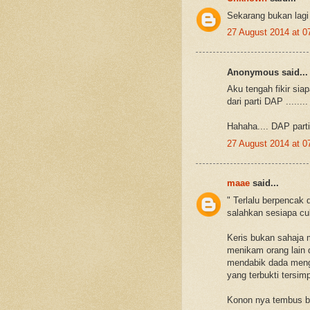
Sekarang bukan lagi t
27 August 2014 at 
Anonymous said...
Aku tengah fikir si
dari parti DAP ........
Hahaha.... DAP part
27 August 2014 at 
maae
said...
" Terlalu berpencak 
salahkan sesiapa cu
Keris bukan sahaja m
menikam orang lain 
mendabik dada mengi
yang terbukti tersim
Konon nya tembus bum