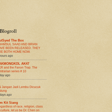
Blogroll
utSyed The Box
HAMSUL SAAD AND BRIAN
AVE BEEN RELEASED. THEY
RE BOTH HOME NOW.
hours ago
AKMONGKOL AK47
R and the Fanon Trap. The
ntrarian series # 10
day ago
 Jangan Jadi Lembu Dicucuk
idung
days ago
im Kit Siang
gardless of race, religion, class
 culture, let us be Dr. Chen on