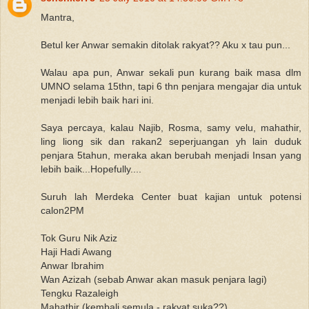
Mantra,
Betul ker Anwar semakin ditolak rakyat?? Aku x tau pun...
Walau apa pun, Anwar sekali pun kurang baik masa dlm
UMNO selama 15thn, tapi 6 thn penjara mengajar dia untuk
menjadi lebih baik hari ini.
Saya percaya, kalau Najib, Rosma, samy velu, mahathir,
ling liong sik dan rakan2 seperjuangan yh lain duduk
penjara 5tahun, meraka akan berubah menjadi Insan yang
lebih baik...Hopefully....
Suruh lah Merdeka Center buat kajian untuk potensi
calon2PM
Tok Guru Nik Aziz
Haji Hadi Awang
Anwar Ibrahim
Wan Azizah (sebab Anwar akan masuk penjara lagi)
Tengku Razaleigh
Mahathir (kembali semula - rakyat suka??)