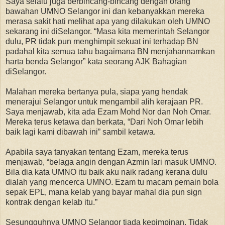
Saya selalu juga berbincang-bincang dengan orang
bawahan UMNO Selangor ini dan kebanyakkan mereka
merasa sakit hati melihat apa yang dilakukan oleh UMNO
sekarang ini diSelangor. “Masa kita memerintah Selangor
dulu, PR tidak pun menghimpit sekuat ini terhadap BN
padahal kita semua tahu bagaimana BN menjahannamkan
harta benda Selangor” kata seorang AJK Bahagian
diSelangor.
Malahan mereka bertanya pula, siapa yang hendak
menerajui Selangor untuk mengambil alih kerajaan PR.
Saya menjawab, kita ada Ezam Mohd Nor dan Noh Omar.
Mereka terus ketawa dan berkata, “Dari Noh Omar lebih
baik lagi kami dibawah ini” sambil ketawa.
Apabila saya tanyakan tentang Ezam, mereka terus
menjawab, “belaga angin dengan Azmin lari masuk UMNO.
Bila dia kata UMNO itu baik aku naik radang kerana dulu
dialah yang mencerca UMNO. Ezam tu macam pemain bola
sepak EPL, mana kelab yang bayar mahal dia pun sign
kontrak dengan kelab itu.”
Sesungguhnya UMNO Selangor tiada kepimpinan. Tidak