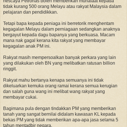
nescaya Petronas boleh memberikan munafaat kepada
tidak kurang 500 orang Melayu atau rakyat Malaysia dalam
pelajaran dan pendidikkan.
Tetapi bapa kepada peniaga ini berretorik menghentam
kegagalan Melayu dalam perniagaan sedangkan anaknya
bergayut kepada dagu bapanya yang berkuasa. Macam
mana nak gagal kerana kita rakyat yang membayar
kegagalan anak PM ini.
Rakyat masih mempersoalkan banyak perkara yang lain
yang dilakukan oleh BN yang melibatkan ratusan billion
ringgit.
Rakyat mahu bertanya kenapa semuanya ini tidak
dikeluarkan kemuka orang ramai kerana semua kerugian
dan salah guna wang ini melibat wang rakyat yang
membayar cukai.
Bagimana pula dengan tindakkan PM yang memberikan
tanah yang sangat bernilai didalam kawasan KL kepada
bekas PM yang tidak memberikan apa-apa jasa selama 5
tahun mentadbir negara.