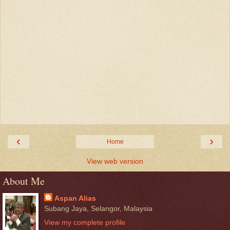
‹
›
Home
View web version
About Me
Aspan Alias
Subang Jaya, Selangor, Malaysia
View my complete profile