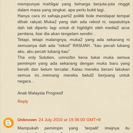
mempunyai mahligai yang beharga berjuta-juta ringgit
dalam masa yang singkat, apa perlu bukti lagi..
Hanya cara ini sahaja,parti2 politik bole mendapat tempat
dihati rakyat..Muka2 yang dah ada rekod ni, sepatutnya
dah tak diperlu lagi untuk di highlight oleh media2 arus
perdana, biar dia akan tengelam sendiri...
Tetapi, tetapi malangnya, muka2 yang ada sekarang ni
semuanya dah ada "rekod" RASUAH..."kau pecah lubang
aku, aku pecah lubang kau"
The only Solution, umno/bn kena tukar muka semua
pemimpin yang ada sekarang dengan muka baru yang
bersih dan belum tercalar...Kalau mereka berani lakukan
semua ini...memang mereka betul2 berjuang untuk
negara...
Anak Malaysia Progresif
Reply
Unknown
24 July 2010 at 19:36:00 GMT+8
Mampukah pemimpin yang 'terpalit' imejnya itu