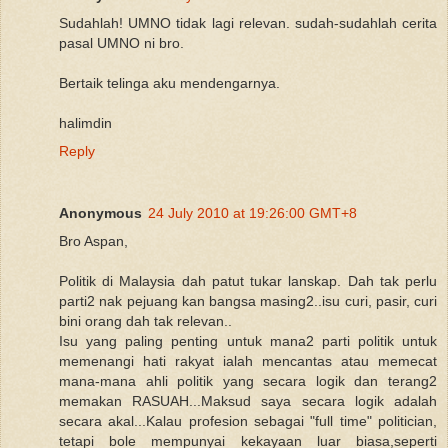
Sudahlah! UMNO tidak lagi relevan. sudah-sudahlah cerita
pasal UMNO ni bro.
Bertaik telinga aku mendengarnya.
halimdin
Reply
Anonymous
24 July 2010 at 19:26:00 GMT+8
Bro Aspan,
Politik di Malaysia dah patut tukar lanskap. Dah tak perlu
parti2 nak pejuang kan bangsa masing2..isu curi, pasir, curi
bini orang dah tak relevan..
Isu yang paling penting untuk mana2 parti politik untuk
memenangi hati rakyat ialah mencantas atau memecat
mana-mana ahli politik yang secara logik dan terang2
memakan RASUAH...Maksud saya secara logik adalah
secara akal...Kalau profesion sebagai "full time" politician,
tetapi bole mempunyai kekayaan luar biasa,seperti