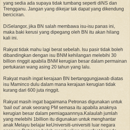
yang sedia ada supaya tidak tumbang seperti diNS dan
Trengganu. Jangan yang dikejar tak dapat yang dikendung
berciciran.
DiSelangor, jika BN salah membawa isu-isu panas ini,
maka baki kerusi yang dipegang oleh BN itu akan hilang
kali ini.
Rakyat tidak mahu lagi berat sebelah. Isu pasir tidak boleh
dibandingkan dengan isu BNM kehilangan melebihi 30
billion ringgit apabila BNM kerugian besar dalam permainan
pertukaran wang asing 20 tahun yang lalu.
Rakyat masih ingat kerajaan BN bertanggungjawab diatas
isu Maminco dulu dalam mana kerajaan kerugian tidak
kurang dari 600 juta ringgit.
Rakyat masih ingat bagaimana Petronas digunakan untuk
‘bail out’ anak seorang PM semasa itu apabila anaknya
kerugian besar dalam perniagaannnya.Kalaulah jumlah
yang melebihi 1billion itu digunakan untuk menghantar
anak Melayu belajar keUniversiti-universiti luar negara