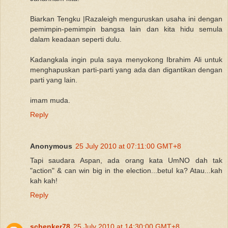
Biarkan Tengku |Razaleigh menguruskan usaha ini dengan
pemimpin-pemimpin bangsa lain dan kita hidu semula
dalam keadaan seperti dulu.
Kadangkala ingin pula saya menyokong Ibrahim Ali untuk
menghapuskan parti-parti yang ada dan digantikan dengan
parti yang lain.
imam muda.
Reply
Anonymous
25 July 2010 at 07:11:00 GMT+8
Tapi saudara Aspan, ada orang kata UmNO dah tak
"action" & can win big in the election...betul ka? Atau...kah
kah kah!
Reply
schenker78
25 July 2010 at 14:30:00 GMT+8