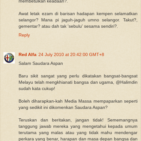
membetulkan keadaan?.
Awat letak ezam di barisan hadapan kempen selamatkan
selangor? Mana pi jaguh-jaguh umno selangor. Takut?,
gementar? atau dah tak 'sebulu' sesama sendiri?.
Reply
Red Alfa
24 July 2010 at 20:42:00 GMT+8
Salam Saudara Aspan
Baru sikit sangat yang perlu dikatakan bangsat-bangsat
Melayu telah mengkhianati bangsa dan ugama, @Halimdin
sudah kata cukup!
Boleh diharapkan-kah Media Massa mempaparkan seperti
yang sedikit ini dikomenkan Saudara Aspan?
Teruskan dan beritakan, jangan tidak! Sememangnya
tanggung jawab mereka yang mengetahui kepada umum
terutama yang malas atau yang tidak mahu mendengar
perkara yang benar, harapan dan masa depan bangsa dan