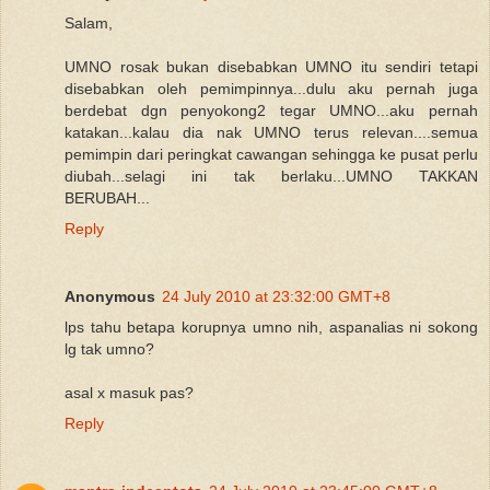
Salam,
UMNO rosak bukan disebabkan UMNO itu sendiri tetapi
disebabkan oleh pemimpinnya...dulu aku pernah juga
berdebat dgn penyokong2 tegar UMNO...aku pernah
katakan...kalau dia nak UMNO terus relevan....semua
pemimpin dari peringkat cawangan sehingga ke pusat perlu
diubah...selagi ini tak berlaku...UMNO TAKKAN
BERUBAH...
Reply
Anonymous
24 July 2010 at 23:32:00 GMT+8
lps tahu betapa korupnya umno nih, aspanalias ni sokong
lg tak umno?
asal x masuk pas?
Reply