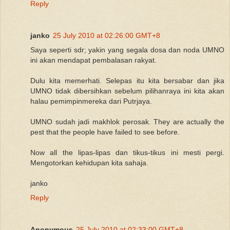
Reply
janko
25 July 2010 at 02:26:00 GMT+8
Saya seperti sdr; yakin yang segala dosa dan noda UMNO
ini akan mendapat pembalasan rakyat.
Dulu kita memerhati. Selepas itu kita bersabar dan jika
UMNO tidak dibersihkan sebelum pilihanraya ini kita akan
halau pemimpinmereka dari Putrjaya.
UMNO sudah jadi makhlok perosak. They are actually the
pest that the people have failed to see before.
Now all the lipas-lipas dan tikus-tikus ini mesti pergi.
Mengotorkan kehidupan kita sahaja.
janko
Reply
Anonymous
25 July 2010 at 02:33:00 GMT+8