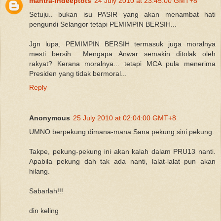
mantra-indeeptots
24 July 2010 at 23:45:00 GMT+8
Setuju.. bukan isu PASIR yang akan menambat hati
pengundi Selangor tetapi PEMIMPIN BERSIH...
Jgn lupa, PEMIMPIN BERSIH termasuk juga moralnya
mesti bersih... Mengapa Anwar semakin ditolak oleh
rakyat? Kerana moralnya... tetapi MCA pula menerima
Presiden yang tidak bermoral...
Reply
Anonymous
25 July 2010 at 02:04:00 GMT+8
UMNO berpekung dimana-mana.Sana pekung sini pekung.
Takpe, pekung-pekung ini akan kalah dalam PRU13 nanti.
Apabila pekung dah tak ada nanti, lalat-lalat pun akan
hilang.
Sabarlah!!!
din keling