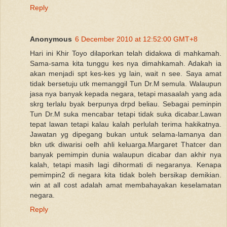
Reply
Anonymous
6 December 2010 at 12:52:00 GMT+8
Hari ini Khir Toyo dilaporkan telah didakwa di mahkamah.
Sama-sama kita tunggu kes nya dimahkamah. Adakah ia
akan menjadi spt kes-kes yg lain, wait n see. Saya amat
tidak bersetuju utk memanggil Tun Dr.M semula. Walaupun
jasa nya banyak kepada negara, tetapi masaalah yang ada
skrg terlalu byak berpunya drpd beliau. Sebagai peminpin
Tun Dr.M suka mencabar tetapi tidak suka dicabar.Lawan
tepat lawan tetapi kalau kalah perlulah terima hakikatnya.
Jawatan yg dipegang bukan untuk selama-lamanya dan
bkn utk diwarisi oelh ahli keluarga.Margaret Thatcer dan
banyak pemimpin dunia walaupun dicabar dan akhir nya
kalah, tetapi masih lagi dihormati di negaranya. Kenapa
pemimpin2 di negara kita tidak boleh bersikap demikian.
win at all cost adalah amat membahayakan keselamatan
negara.
Reply