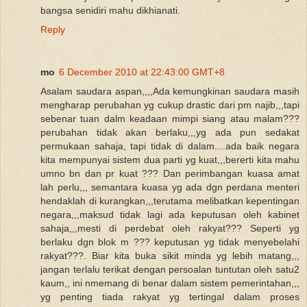
bangsa senidiri mahu dikhianati.
Reply
mo
6 December 2010 at 22:43:00 GMT+8
Asalam saudara aspan,,,,Ada kemungkinan saudara masih
mengharap perubahan yg cukup drastic dari pm najib,,,tapi
sebenar tuan dalm keadaan mimpi siang atau malam???
perubahan tidak akan berlaku,,,yg ada pun sedakat
permukaan sahaja, tapi tidak di dalam....ada baik negara
kita mempunyai sistem dua parti yg kuat,,,bererti kita mahu
umno bn dan pr kuat ??? Dan perimbangan kuasa amat
lah perlu,,, semantara kuasa yg ada dgn perdana menteri
hendaklah di kurangkan,,,terutama melibatkan kepentingan
negara,,,maksud tidak lagi ada keputusan oleh kabinet
sahaja,,,mesti di perdebat oleh rakyat??? Seperti yg
berlaku dgn blok m ??? keputusan yg tidak menyebelahi
rakyat???. Biar kita buka sikit minda yg lebih matang,,,
jangan terlalu terikat dengan persoalan tuntutan oleh satu2
kaum,, ini nmemang di benar dalam sistem pemerintahan,,,
yg penting tiada rakyat yg tertingal dalam proses