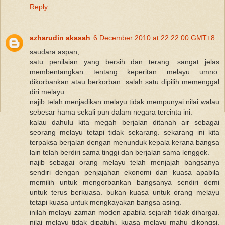
Reply
azharudin akasah
6 December 2010 at 22:22:00 GMT+8
saudara aspan,
satu penilaian yang bersih dan terang. sangat jelas
membentangkan tentang keperitan melayu umno.
dikorbankan atau berkorban. salah satu dipilih memenggal
diri melayu.
najib telah menjadikan melayu tidak mempunyai nilai walau
sebesar hama sekali pun dalam negara tercinta ini.
kalau dahulu kita megah berjalan ditanah air sebagai
seorang melayu tetapi tidak sekarang. sekarang ini kita
terpaksa berjalan dengan menunduk kepala kerana bangsa
lain telah berdiri sama tinggi dan berjalan sama lenggok.
najib sebagai orang melayu telah menjajah bangsanya
sendiri dengan penjajahan ekonomi dan kuasa apabila
memilih untuk mengorbankan bangsanya sendiri demi
untuk terus berkuasa. bukan kuasa untuk orang melayu
tetapi kuasa untuk mengkayakan bangsa asing.
inilah melayu zaman moden apabila sejarah tidak dihargai.
nilai melayu tidak dipatuhi. kuasa melayu mahu dikongsi.