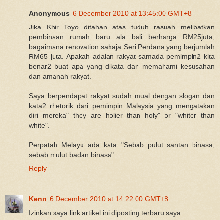
Anonymous
6 December 2010 at 13:45:00 GMT+8
Jika Khir Toyo ditahan atas tuduh rasuah melibatkan
pembinaan rumah baru ala bali berharga RM25juta,
bagaimana renovation sahaja Seri Perdana yang berjumlah
RM65 juta. Apakah adaian rakyat samada pemimpin2 kita
benar2 buat apa yang dikata dan memahami kesusahan
dan amanah rakyat.
Saya berpendapat rakyat sudah mual dengan slogan dan
kata2 rhetorik dari pemimpin Malaysia yang mengatakan
diri mereka" they are holier than holy" or "whiter than
white".
Perpatah Melayu ada kata "Sebab pulut santan binasa,
sebab mulut badan binasa"
Reply
Kenn
6 December 2010 at 14:22:00 GMT+8
Izinkan saya link artikel ini diposting terbaru saya.