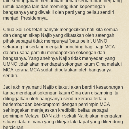
lain sehinggakan menjadikab beliau seolah-olah berjuang
untuk bangsa lain dan meminggirkan kepentingan
bangsanya yang diwakili oleh parti yang beliau sendiri
menjadi Presidennya.
Chua Soi Lek telah banyak mengecilkan hati kita semua
dan dengan sikap Najib yang dikatakan oleh setengah
pihak sebagai tidak mempunyai ‘batu pelir’. UMNO
sekarang ini sedang menjadi ‘punching bag’ bagi MCA
dalam usaha parti itu mendapatkan sokongan dari
bangsanya. Yang anehnya Najib tidak menyedari yang
UMNO tidak akan mendapat sokongan kaum Cina melalui
MCA kerana MCA sudah dipulaukan oleh bangsanya
sendiri.
Jadi akhirnya nanti Najib ditakuti akan berdiri kesaorangan
tanpa mendapat sokongan kaum Cina dan disamping itu
ditinggalkan oleh bangsanya sendiri kerana terlalu
berlembut dan berkompromi dengan pemimpin MCA
sehinggakan menjejaskan kredibiliti beliau sebagai
pemimpin Melayu. DAN akhir sekali Najib akan mengalami
situasi dalam mana yang dikejar tak dapat yang dikendung
berciciran.