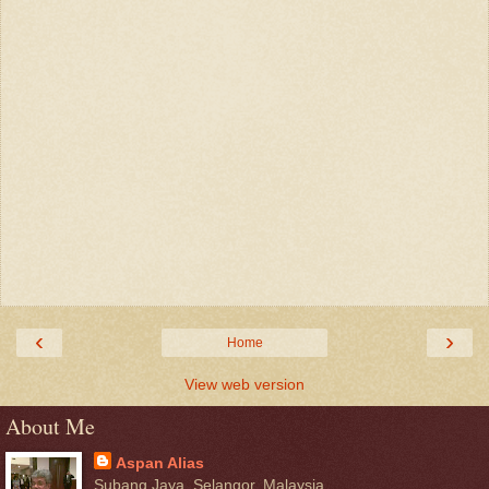
‹
›
Home
View web version
About Me
Aspan Alias
Subang Jaya, Selangor, Malaysia