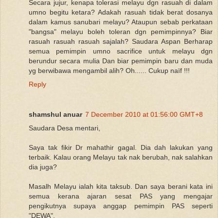
Secara jujur, kenapa tolerasi melayu dgn rasuah di dalam
umno begitu ketara? Adakah rasuah tidak berat dosanya
dalam kamus sanubari melayu? Ataupun sebab perkataan
"bangsa" melayu boleh toleran dgn pemimpinnya? Biar
rasuah rasuah rasuah sajalah? Saudara Aspan Berharap
semua pemimpin umno sacrifice untuk melayu dgn
berundur secara mulia Dan biar pemimpin baru dan muda
yg berwibawa mengambil alih? Oh...... Cukup naïf !!!
Reply
shamshul anuar
7 December 2010 at 01:56:00 GMT+8
Saudara Desa mentari,
Saya tak fikir Dr mahathir gagal. Dia dah lakukan yang
terbaik. Kalau orang Melayu tak nak berubah, nak salahkan
dia juga?
Masalh Melayu ialah kita taksub. Dan saya berani kata ini
semua kerana ajaran sesat PAS yang mengajar
pengikutnya supaya anggap pemimpin PAS seperti
"DEWA".