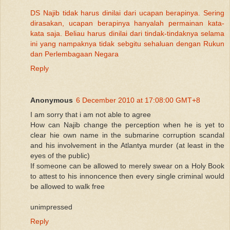
DS Najib tidak harus dinilai dari ucapan berapinya. Sering
dirasakan, ucapan berapinya hanyalah permainan kata-
kata saja. Beliau harus dinilai dari tindak-tindaknya selama
ini yang nampaknya tidak sebgitu sehaluan dengan Rukun
dan Perlembagaan Negara
Reply
Anonymous
6 December 2010 at 17:08:00 GMT+8
I am sorry that i am not able to agree
How can Najib change the perception when he is yet to
clear hie own name in the submarine corruption scandal
and his involvement in the Atlantya murder (at least in the
eyes of the public)
If someone can be allowed to merely swear on a Holy Book
to attest to his innoncence then every single criminal would
be allowed to walk free
unimpressed
Reply