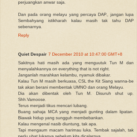
perjuangkan anwar saja.
Dan pada orang melayu yang percaya DAP., jangan lupa
Sembahyang istikharah kalau masih tak tahu DAP
sebenarnya.
Reply
Quiet Despair
7 December 2010 at 10:47:00 GMT+8
Sakitnya hati masih ada yang menguutuk Tun M dan
menyalahkannya on everything that is not right.
Janganlah marahkan kelambu, nyamuk dibakar.
Kalau Tun M masih berkuasa, CSL the Kit Siang wanna-be
tak akan berani membentak UMNO dan orang Melayu.
Dia akan dibentak oleh Tun M. Disuruh shut up.
Shh.Vamoose.
Terus menjadi tikus mencari lubang.
Buang sahaja MCA yang menjadi gunting dalam lipatan.
Biawak hidup yang sungguh membebankan.
Kalau mengenal nasib diuntung, tak apa.
Tapi mengaum macam harimau luka. Tembak sajalah, tak
perlu ubat lukanya sebelum kita dicalarnya.