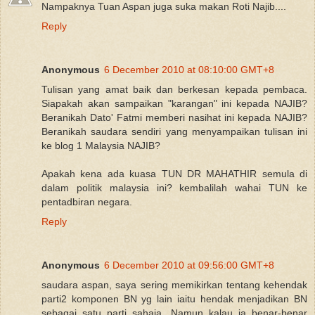
Nampaknya Tuan Aspan juga suka makan Roti Najib....
Reply
Anonymous
6 December 2010 at 08:10:00 GMT+8
Tulisan yang amat baik dan berkesan kepada pembaca.
Siapakah akan sampaikan "karangan" ini kepada NAJIB?
Beranikah Dato' Fatmi memberi nasihat ini kepada NAJIB?
Beranikah saudara sendiri yang menyampaikan tulisan ini
ke blog 1 Malaysia NAJIB?
Apakah kena ada kuasa TUN DR MAHATHIR semula di
dalam politik malaysia ini? kembalilah wahai TUN ke
pentadbiran negara.
Reply
Anonymous
6 December 2010 at 09:56:00 GMT+8
saudara aspan, saya sering memikirkan tentang kehendak
parti2 komponen BN yg lain iaitu hendak menjadikan BN
sebagai satu parti sahaja. Namun kalau ia benar-benar