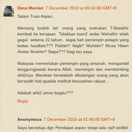
Desa Mentari
7 December 2010 at 00:44:00 GMT+8
Salam Tuan Aspan,
Memang bodoh lah orang yang mahukan T.Matathir
kembali ke kerajaan. Tidakkan tuan2 sedar Mahathir telah
gagal. selama 22 tahun.. siapa kah pemimpin pelapis yang
beliau hasilkan??? Paklah? Najib? Muhidin? Musa Hitam
Anwar Ibrahim? Siapa??? bagi tau saya.
Malaysia memerlukan pemimpin yang amanah, mengambil
tanggungjawab kerana Allah, memimpin dan membimbing
ahli2nya. Merekan hendaklah dikalangan orang yang akan
bersedih hati apabila melihat kesusahan rakyat....
Adakah ahli2 umno begitu???
Reply
Anonymous
7 December 2010 at 01:48:00 GMT+8
Saya bersetuju dgn Pendapat aspan tetapi ada naïf sedikit.