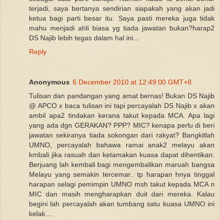
terjadi, saya bertanya sendirian siapakah yang akan jadi
ketua bagi parti besar itu. Saya pasti mereka juga tidak
mahu menjadi ahli biasa yg tiada jawatan bukan?harap2
DS Najib lebih tegas dalam hal ini...
Reply
Anonymous
6 December 2010 at 12:49:00 GMT+8
Tulisan dan pandangan yang amat bernas! Bukan DS Najib
@ APCO x baca tulisan ini tapi percayalah DS Najib x akan
ambil apa2 tindakan kerana takut kepada MCA. Apa lagi
yang ada dgn GERAKAN? PPP? MIC? kenapa perlu di beri
jawatan sekiranya tiada sokongan dari rakyat? Bangkitlah
UMNO, percayalah bahawa ramai anak2 melayu akan
kmbali jika rasuah dan ketamakan kuasa dapat dihentikan.
Berjuang lah kembali bagi mengembalikan maruah bangsa
Melayu yang semakin tercemar.. tp harapan hnya tinggal
harapan selagi pemimpin UMNO msh takut kepada MCA n
MIC dan masih mengharapkan duit dari mereka. Kalau
begini lah percayalah akan tumbang satu kuasa UMNO ini
kelak....