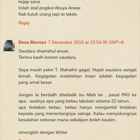
kejap sana.
Inilah stail pngikut Abuya Anwar.
Nak kutuk orang tapi isi takde.
Reply
Desa Mentari
7 December 2010 at 23:54:00 GMT+8
Saudara shamshul anuar,
Terima kasih komen saudara.
Saya masih yakin T. Mahathir gagal. Hujah saudara sangat
lemah. Kegagalan melahirkan insan adalah kegagalan
yang amat besar.
Jangan la berdalih disebalik isu Allah ke , pasal PAS ke
apa.. soalnya apa yang beliau lakukan selama 22 tahun..
apa tindakan beliau. beliau hanya mengambil tindakan
kepada yang menentangnya sahaja. Kalau menyokongnya
kesalahan sebesar mana sekalipon boleh kautim..
renunglah dengan ikhlas