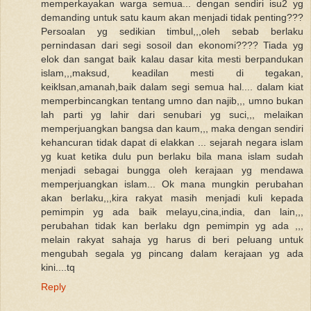
memperkayakan warga semua... dengan sendiri isu2 yg
demanding untuk satu kaum akan menjadi tidak penting???
Persoalan yg sedikian timbul,,,oleh sebab berlaku
pernindasan dari segi sosoil dan ekonomi???? Tiada yg
elok dan sangat baik kalau dasar kita mesti berpandukan
islam,,,maksud, keadilan mesti di tegakan,
keiklsan,amanah,baik dalam segi semua hal.... dalam kiat
memperbincangkan tentang umno dan najib,,, umno bukan
lah parti yg lahir dari senubari yg suci,,, melaikan
memperjuangkan bangsa dan kaum,,, maka dengan sendiri
kehancuran tidak dapat di elakkan ... sejarah negara islam
yg kuat ketika dulu pun berlaku bila mana islam sudah
menjadi sebagai bungga oleh kerajaan yg mendawa
memperjuangkan islam... Ok mana mungkin perubahan
akan berlaku,,,kira rakyat masih menjadi kuli kepada
pemimpin yg ada baik melayu,cina,india, dan lain,,,
perubahan tidak kan berlaku dgn pemimpin yg ada ,,,
melain rakyat sahaja yg harus di beri peluang untuk
mengubah segala yg pincang dalam kerajaan yg ada
kini....tq
Reply