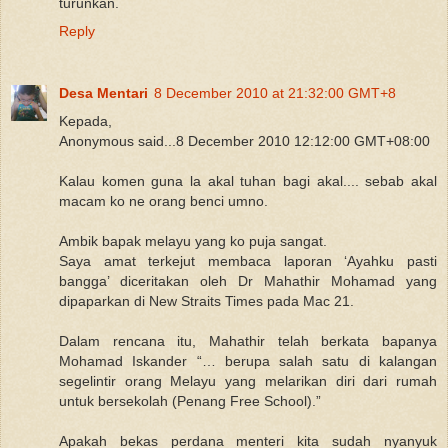
turunkan.
Reply
Desa Mentari
8 December 2010 at 21:32:00 GMT+8
Kepada,
Anonymous said...8 December 2010 12:12:00 GMT+08:00
Kalau komen guna la akal tuhan bagi akal.... sebab akal
macam ko ne orang benci umno.
Ambik bapak melayu yang ko puja sangat.
Saya amat terkejut membaca laporan ‘Ayahku pasti
bangga’ diceritakan oleh Dr Mahathir Mohamad yang
dipaparkan di New Straits Times pada Mac 21.
Dalam rencana itu, Mahathir telah berkata bapanya
Mohamad Iskander “… berupa salah satu di kalangan
segelintir orang Melayu yang melarikan diri dari rumah
untuk bersekolah (Penang Free School).”
Apakah bekas perdana menteri kita sudah nyanyuk