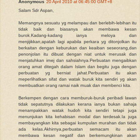
Anonymous
20 April 2010 at 06:45:00 GMT+8
Salam Sdr Aspan,
Memangnya sesuatu yg melampau dan berlebih-lebihan itu
tidak baik dan biasanya akan membawa kesan
burok.Kadang-kadang ianya meloya dan
menjijikkan,apatah lagi apabila perkara yg ditonjolkan itu
berkaitan dengan keburukan dan keaiban seseorang,dan
penonjolan itu dibuat dengan niat untuk merusak dan
menjatuhkan imej dan sahsiahnya.Perbuatan mengaibkan
orang amat ditegah dalam Islam dan begitu juga dengan
perbuatan yg berniat jahat.Perbuatan itu akan
meperlihatkan sifat dan watak buruk kita sendiri yg akan
membuatkan orang ramai naik muak dan membenci kita.
Berkempen dengan cara memburuk-buruk peribadi lawan
tidak sepatutnya dilakukan kerana ianya bukan sahaja
menampakkan watak hudoh kita sendiri tetapi juga
menunjukan kita kehabisan modal dan terdesak.Ia juga
membayangkan kita sebagai kumpulan murahan dan tidak
ada kelas.Akhirnya,perbuatan semacam itu akan
membawa kesan negatif dan berkemungkinan akan