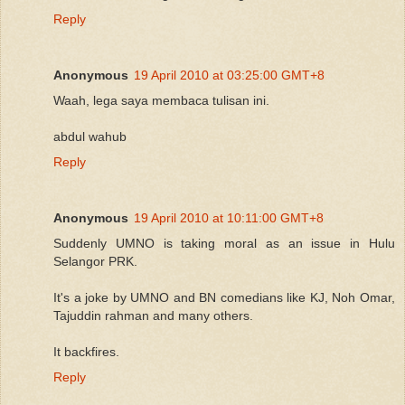
Reply
Anonymous
19 April 2010 at 03:25:00 GMT+8
Waah, lega saya membaca tulisan ini.
abdul wahub
Reply
Anonymous
19 April 2010 at 10:11:00 GMT+8
Suddenly UMNO is taking moral as an issue in Hulu
Selangor PRK.
It's a joke by UMNO and BN comedians like KJ, Noh Omar,
Tajuddin rahman and many others.
It backfires.
Reply