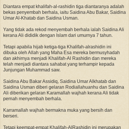
Diantara empat khalifah-al-rashidin tiga diantaranya adalah
bekas penyembah berhala, iaitu Saidina Abu Bakar, Saidina
Umar Al-Khatab dan Saidina Usman.
Yang tidak ada rekod menyembah berhala ialah Saidina Ali
kerana Ali dididik dengan Islam dari umurnya 7 tahun.
Tetapi apabila hijab ketiga-tiga Khalifah-alrashidin ini
dibuka oleh Allah yang Maha Esa mereka bermusyhadah
dan akhirnya menjadi Khalifah-Al Rashidin dan mereka
telah menjadi diantara sahabat yang terhampir kepada
Junjungan Muhammad saw.
Saidina Abu Bakar Assidiq, Saidina Umar Alkhatab dan
Saidina Usman diberi gelaran Rodiallahuanhu dan Saidina
Ali diberikan gelaran Karamallah wajhah kerana Ali tidak
pernah menyembah berhala.
Karramallah wajhah bermakna muka yang bersih dan
berseri.
Tetapi keempat-empat Khalifah-AlRashidin ini merupakan