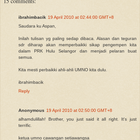
15 comments:
ibrahimbacik
19 April 2010 at 02:44:00 GMT+8
Saudara ku Aspan,
Inilah tulisan yg paling sedap dibaca. Alasan dan teguran
sdr diharap akan memperbaikki sikap pengempen kita
dalam PRK Hulu Selangor dan menjadi pelaran buat
semua.
Kita mesti perbaikki ahli-ahli UMNO kita dulu.
ibrahimbacik
Reply
Anonymous
19 April 2010 at 02:50:00 GMT+8
alhamdulillah! Brother, you just said it all right. It's just
terrific.
ketua umno cawangan setiawangsa