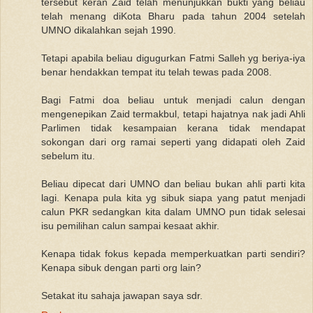
tersebut keran Zaid telah menunjukkan bukti yang beliau
telah menang diKota Bharu pada tahun 2004 setelah
UMNO dikalahkan sejah 1990.
Tetapi apabila beliau digugurkan Fatmi Salleh yg beriya-iya
benar hendakkan tempat itu telah tewas pada 2008.
Bagi Fatmi doa beliau untuk menjadi calun dengan
mengenepikan Zaid termakbul, tetapi hajatnya nak jadi Ahli
Parlimen tidak kesampaian kerana tidak mendapat
sokongan dari org ramai seperti yang didapati oleh Zaid
sebelum itu.
Beliau dipecat dari UMNO dan beliau bukan ahli parti kita
lagi. Kenapa pula kita yg sibuk siapa yang patut menjadi
calun PKR sedangkan kita dalam UMNO pun tidak selesai
isu pemilihan calun sampai kesaat akhir.
Kenapa tidak fokus kepada memperkuatkan parti sendiri?
Kenapa sibuk dengan parti org lain?
Setakat itu sahaja jawapan saya sdr.